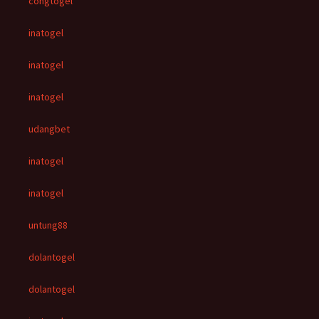
congtogel
inatogel
inatogel
inatogel
udangbet
inatogel
inatogel
untung88
dolantogel
dolantogel