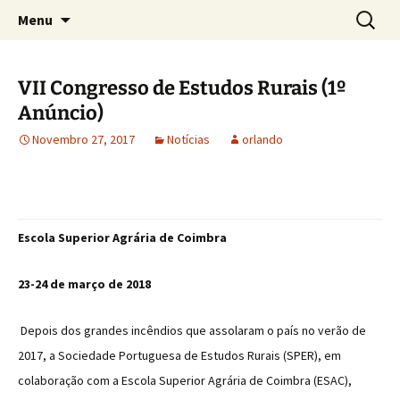
Sociedade Portuguesa de Estudos Rurais
Saltar
Pesquis
SPER
Menu
para
por:
o
conteúdo
VII Congresso de Estudos Rurais (1º
Anúncio)
Novembro 27, 2017
Notícias
orlando
Escola Superior Agrária de Coimbra
23-24 de março de 2018
Depois dos grandes incêndios que assolaram o país no verão de
2017, a Sociedade Portuguesa de Estudos Rurais (SPER), em
colaboração com a Escola Superior Agrária de Coimbra (ESAC),