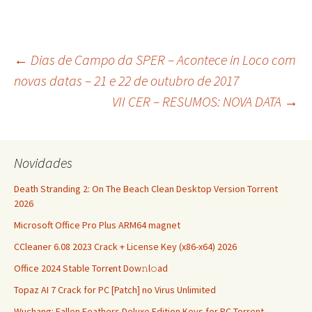
Navegação
←
Dias de Campo da SPER – Acontece in Loco com
novas datas – 21 e 22 de outubro de 2017
VII CER – RESUMOS: NOVA DATA
→
de
artigos
Novidades
Death Stranding 2: On The Beach Clean Desktop Version Torrent
2026
Microsoft Office Pro Plus ARM64 magnet
CCleaner 6.08 2023 Crack + License Key (x86-x64) 2026
Office 2024 Stable Torr𝐞nt Dow𝚗l𝚘аd
Topaz AI 7 Crack for PC [Patch] no Virus Unlimited
Wuchang: Fallen Feathers Deluxe Edition Keys for PC Torrent