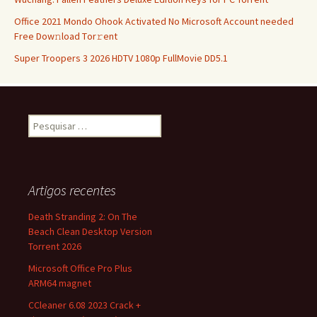
Office 2021 Mondo Ohook Activated No Microsoft Account needed
Frее Dow𝚗load Tоr𝚛ent
Super Troopers 3 2026 HDTV 1080p FullMovie DD5.1
Pesquisar
por:
Artigos recentes
Death Stranding 2: On The
Beach Clean Desktop Version
Torrent 2026
Microsoft Office Pro Plus
ARM64 magnet
CCleaner 6.08 2023 Crack +