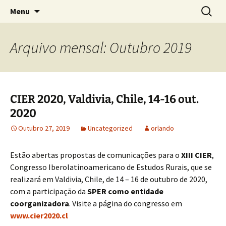
Sociedade Portuguesa de Estudos Rurais
Saltar
Pesquis
SPER
Menu
para
por:
o
conteúdo
Arquivo mensal: Outubro 2019
CIER 2020, Valdivia, Chile, 14-16 out.
2020
Outubro 27, 2019
Uncategorized
orlando
Estão abertas propostas de comunicações para o
XIII CIER
,
Congresso Iberolatinoamericano de Estudos Rurais, que se
realizará em Valdivia, Chile, de 14 – 16 de outubro de 2020,
com a participação da
SPER como entidade
coorganizadora
. Visite a página do congresso em
www.cier2020.cl