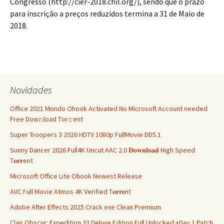
Congresso
(http://cier-2018.chil.org/)
, sendo que o prazo
para inscrição a preços reduzidos termina a 31 de Maio de
2018.
Novidades
Office 2021 Mondo Ohook Activated No Microsoft Account needed
Frее Dow𝚗load Tоr𝚛ent
Super Troopers 3 2026 HDTV 1080p FullMovie DD5.1
Sunny Dancer 2026 Full4K Uncut AAC 2.0 𝐃𝐨𝐰𝐧𝐥𝐨𝐚𝐝 High Speed
T𝐨𝐫𝐫ent
Microsoft Office Lite Ohook Newest Release
AVC Full Movie Atmos 4K Verified T𝐨𝐫𝐫𝐞nt
Adobe After Effects 2025 Crack exe Clean Premium
Clair Obscur: Expedition 33 Deluxe Edition Full Unlocked +Day 1 Patch