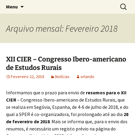
Sociedade Portuguesa de Estudos Rurais
Saltar
Pesquis
SPER
Menu
para
por:
o
conteúdo
Arquivo mensal: Fevereiro 2018
XII CIER – Congresso Ibero-americano
de Estudos Rurais
Fevereiro 22, 2018
Notícias
orlando
Informamos que o prazo para envio de
resumos para o XII
CIER
– Congresso Ibero-americano de Estudos Rurais, que
se realiza em Segóvia, Espanha, de 4-6 de julho de 2018, e do
qual a SPER é co-organizadora, foi prolongado até ao dia
28
de fevereiro de 2018
. Mais se informa que, para o envio dos
resumos, é necessário um registo prévio na página do