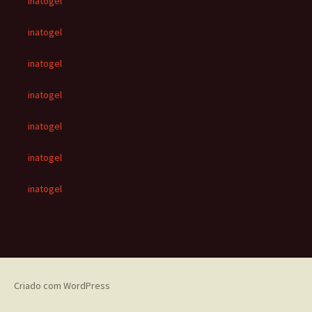
inatogel
inatogel
inatogel
inatogel
inatogel
inatogel
inatogel
Criado com WordPress