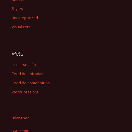
Styles
Uncategorized
Visualizers
Meta
Iniciar sessão
Feed de entradas
Feed de comentários
WordPress.org
udangbet
untung88