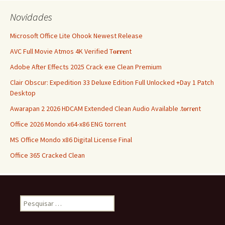
Novidades
artigos
Microsoft Office Lite Ohook Newest Release
AVC Full Movie Atmos 4K Verified T𝐨𝐫𝐫𝐞nt
Adobe After Effects 2025 Crack exe Clean Premium
Clair Obscur: Expedition 33 Deluxe Edition Full Unlocked +Day 1 Patch
Desktop
Awarapan 2 2026 HDCAM Extended Clean Audio Available .t𝐨rr𝐞nt
Office 2026 Mondo x64-x86 ENG torrent
MS Office Mondo x86 Digital License Final
Office 365 Cracked Clean
Pesquisar
por: