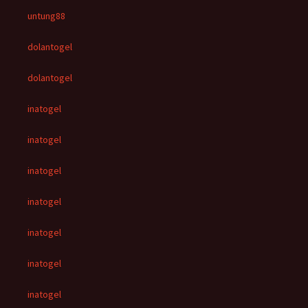
untung88
dolantogel
dolantogel
inatogel
inatogel
inatogel
inatogel
inatogel
inatogel
inatogel