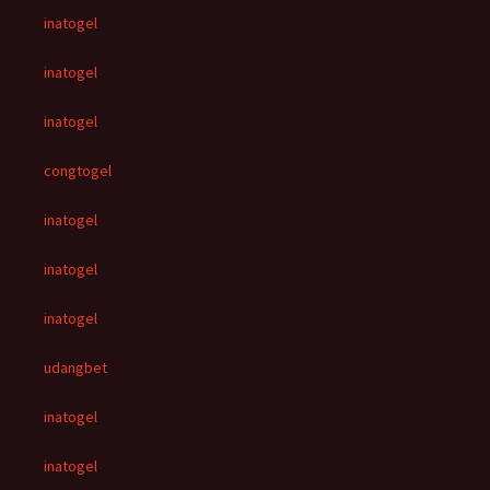
inatogel
inatogel
inatogel
congtogel
inatogel
inatogel
inatogel
udangbet
inatogel
inatogel