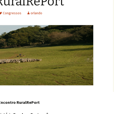
RuralRePort
Congressos
orlando
Encontro RuralRePort