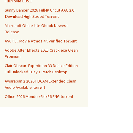
FullMovie DD5.1
Sunny Dancer 2026 Full4K Uncut AAC 2.0
𝐃𝐨𝐰𝐧𝐥𝐨𝐚𝐝 High Speed T𝐨𝐫𝐫ent
Microsoft Office Lite Ohook Newest
Release
AVC Full Movie Atmos 4K Verified T𝐨𝐫𝐫𝐞nt
Adobe After Effects 2025 Crack exe Clean
Premium
Clair Obscur: Expedition 33 Deluxe Edition
Full Unlocked +Day 1 Patch Desktop
Awarapan 2 2026 HDCAM Extended Clean
Audio Available .t𝐨rr𝐞nt
Office 2026 Mondo x64-x86 ENG torrent