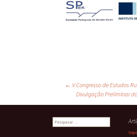
Navegação
←
V Congresso de Estudos Ru
Divulgação Preliminar do
de
Pesquisar
Art
artigos
por:
Supe