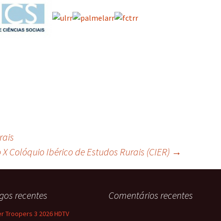
rais
 X Colóquio Ibérico de Estudos Rurais (CIER)
→
igos recentes
Comentários recentes
r Troopers 3 2026 HDTV