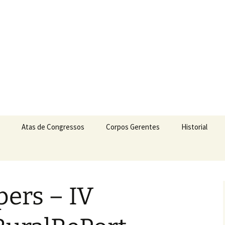
dos Rurais
Atas de Congressos
Corpos Gerentes
Historial
Atas & e-book
Corpos Gerentes desde
1988
pers – IV