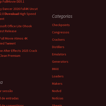
p FullMovie DD5.1
y Dancer 2026 Full4K Uncut
.0 𝐃𝐨𝐰𝐧𝐥𝐨𝐚𝐝 High Speed
Categorias
ent
Checkpoints
osoft Office Lite Ohook
st Release
Congressos
Full Movie Atmos 4K
Crackers
ied T𝐨𝐫𝐫𝐞nt
Distillers
e After Effects 2025 Crack
Emulators
Clean Premium
Generators
IMAX
Loaders
ta
Makers
iar sessão
Nodvd
 de entradas
Notícias
 de comentários
Sheets