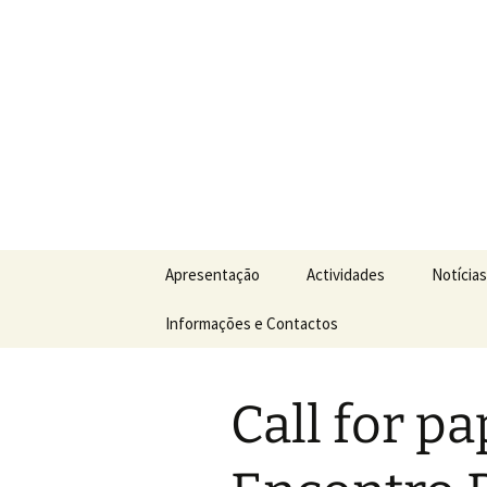
Sociedade Portuguesa de Estu
Saltar
para
o
SPER
conteúdo
Apresentação
Actividades
Notícias
Informações e Contactos
Call for pa