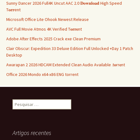
Sunny Dancer 2026 Full4K Uncut AAC 2.0 𝐃𝐨𝐰𝐧𝐥𝐨𝐚𝐝 High Speed
T𝐨𝐫𝐫ent
Microsoft Office Lite Ohook Newest Release
AVC Full Movie Atmos 4K Verified T𝐨𝐫𝐫𝐞nt
Adobe After Effects 2025 Crack exe Clean Premium
Clair Obscur: Expedition 33 Deluxe Edition Full Unlocked +Day 1 Patch
Desktop
Awarapan 2 2026 HDCAM Extended Clean Audio Available .t𝐨rr𝐞nt
Office 2026 Mondo x64-x86 ENG torrent
Pesquisar
por:
Artigos recentes