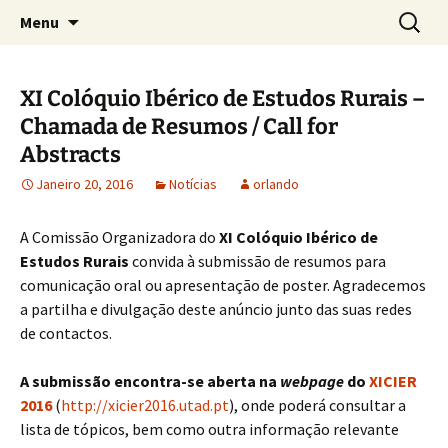
Sociedade Portuguesa de Estudos Rurais
Saltar
Pesquis
SPER
Menu
para
por:
o
conteúdo
XI Colóquio Ibérico de Estudos Rurais –
Chamada de Resumos / Call for
Abstracts
Janeiro 20, 2016
Notícias
orlando
A Comissão Organizadora do
XI Colóquio Ibérico de
Estudos Rurais
convida à submissão de resumos para
comunicação oral ou apresentação de poster. Agradecemos
a partilha e divulgação deste anúncio junto das suas redes
de contactos.
A submissão encontra-se aberta na
webpage
do
XICIER
2016
(
http://xicier2016.utad.pt
), onde poderá consultar a
lista de tópicos, bem como outra informação relevante