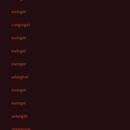
inatogel
congtogel
inatogel
inatogel
inatogel
udangbet
inatogel
inatogel
untung88
dolantogel